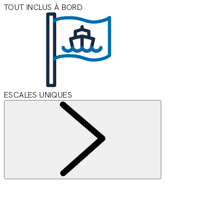
TOUT INCLUS À BORD
ESCALES UNIQUES
Informations