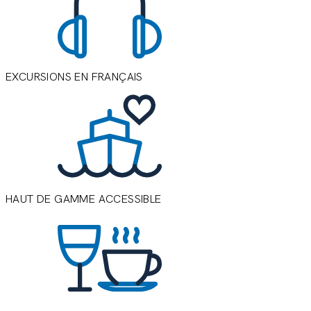
EXCURSIONS EN FRANÇAIS
L
v
c
r
HAUT DE GAMME ACCESSIBLE