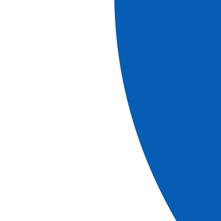
Découvrez nos brochures
brochure
Canaux France & Belgique 2027
Voir +