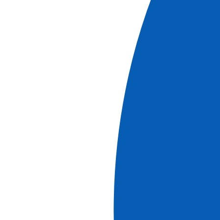
port/port)
Voir +
Réf.
EVP_AIPP
7
jours
Réserver
D'informations