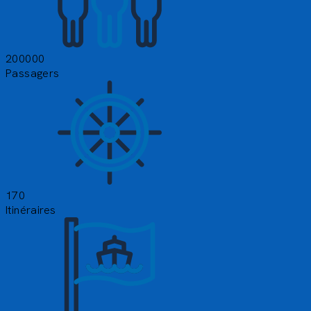
200000
Passagers
170
Itinéraires