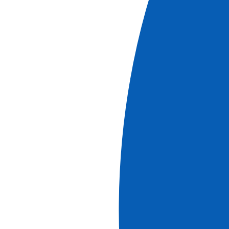
D'informations
Croisières
Transeuropéenne de Strasbourg à Budapest -
Les trésors de l'Europe Centrale à travers cinq
pays et les célèbres portes de fer (formule
port/port)
Voir +
Réf.
GTB_PP