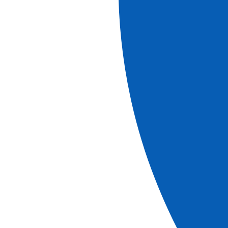
20
jours
Réserver
D'informations
Croisières